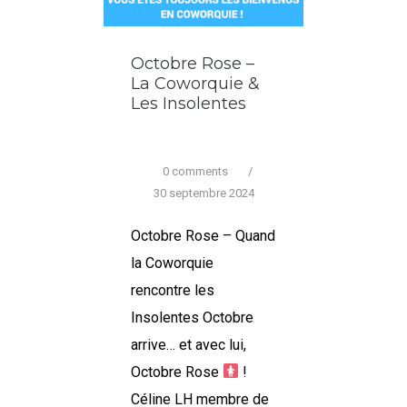
Et pendant ce temps-là en
Octobre Rose –
Coworquie…
La Coworquie &
Les Insolentes
0 comments
/
30 septembre 2024
Octobre Rose – Quand
la Coworquie
rencontre les
Insolentes Octobre
arrive… et avec lui,
Octobre Rose
!
Céline LH membre de