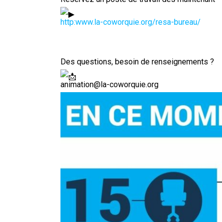
http:www.la-coworquie.org/resa-bureau/
Des questions, besoin de renseignements ?
animation@la-coworquie.org