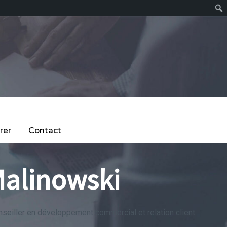
rer
Contact
Malinowski
nseiller en développement commercial et relation client