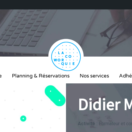
e
Planning & Réservations
Nos services
Adhé
Didier 
Activité :
Formateur et co