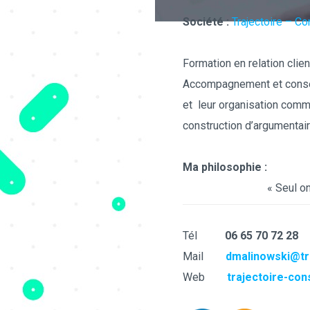
Société :
Trajectoire – Co
Formation en relation clie
Accompagnement et consei
et leur organisation comme
construction d’argumentai
Ma philosophie :
« Seul on
Tél
06 65 70 72 28
Mail
dmalinowski@tra
Web
trajectoire-cons