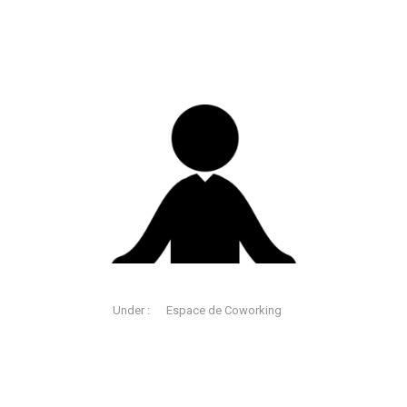
Under :
Espace de Coworking
En Octobre, Céline vous
accueille pour les séances de
Yoga les jeudis 4, 11, 18 et 25