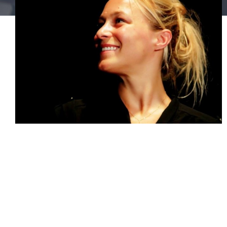
Péroline Drevon
Coach/Consultant
·
Développement personnel