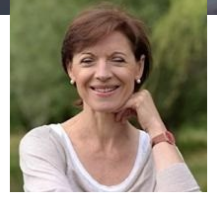
Florence Pujade
Développement personnel
·
Ressources Humaines