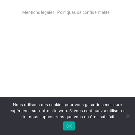
Mentions légales l Politiques de confidentialité
Véronique MASSET
Activité
: Éducatrice à la santé et à
l’environnement, patricienne en
Nous utilisons des cookies pour vous garantir la meilleure
Naturopathie et herbaliste
expérience sur notre site web. Si vous continuez à utiliser ce
site, nous supposerons que vous en êtes satisfait.
OK