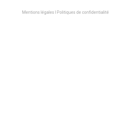
Mentions légales l Politiques de confidentialité
Pierre
Irazoqui
Activité :
Bureau d’étude thermiques et
fluides
Etude de bâtiments, allant du logement