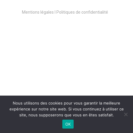
Mentions légales l Politiques de confidentialité
Morgan Samtchevsky
Activité :
Entrepreneur, directeur d’une
société spécialisée dans le bâtiment
Nous utilisons des cookies pour vous garantir la meilleure
expérience sur notre site web. Si vous continuez à utiliser ce
site, nous supposerons que vous en êtes satisfait.
Société :
GTPI
OK