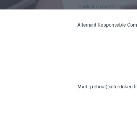
Etudiant en master marketi
Alternant Responsable Com
CONTACT
Mail
: j.reboul@alterdokeo.fr