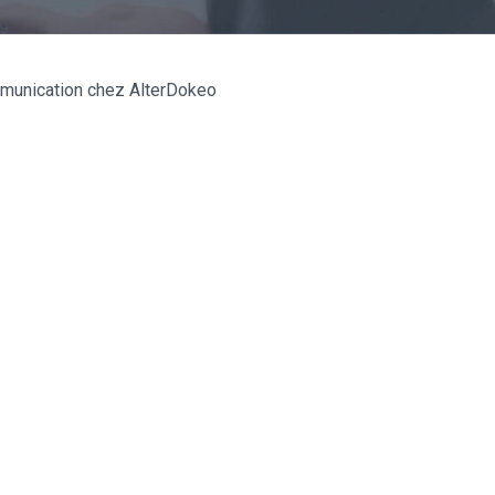
ng
munication chez AlterDokeo
 :