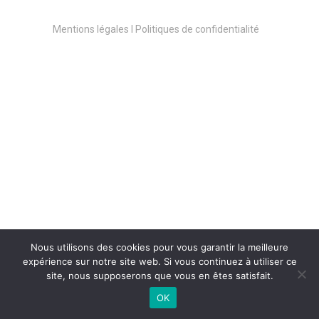
Mentions légales l Politiques de confidentialité
Xavier BOURDEAU
Mon métier c’est la régie générale du
spectacle vivant et de l’évènementiel. Cela
Nous utilisons des cookies pour vous garantir la meilleure
consiste à être le chef de chantier d’un
expérience sur notre site web. Si vous continuez à utiliser ce
évènement/spectacle avec la charge de la
site, nous supposerons que vous en êtes satisfait.
sécurité du public en plus.
OK