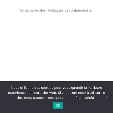
Mentions légales l Politiques de confidentialité
Anne-Marie BONJOUR
Psychologue et hébergeuse
Nous utilisons des cookies pour vous garantir la meilleure
Chez Bonjour
expérience sur notre site web. Si vous continuez à utiliser ce
site, nous supposerons que vous en êtes satisfait.
OK