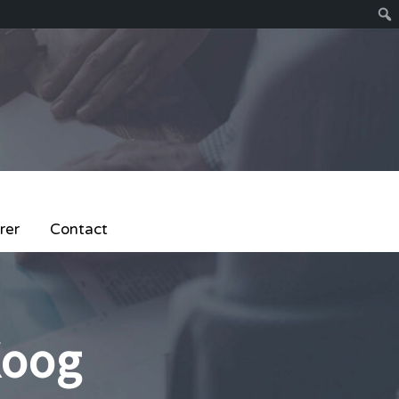
rer
Contact
Koog