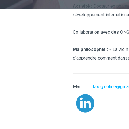
Activité :
Docteur en pharma
développement international
Collaboration avec des ONG 
Ma philosophie :
« La vie n
d’apprendre comment danser
Mail
koog.coline@gma