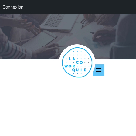
Connexion
Entrepreneuri
at scolaire St
Thomas